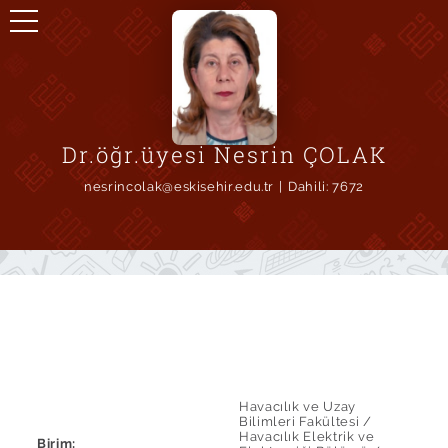
Dr.öğr.üyesi Nesrin ÇOLAK
nesrincolak@eskisehir.edu.tr
Dahili:
7672
Havacılık ve Uzay
Bilimleri Fakültesi /
Havacılık Elektrik ve
Birim: