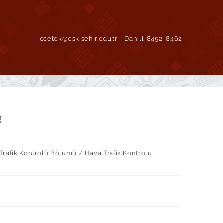
ccetek@eskisehir.edu.tr
Dahili:
8452, 8462
R
 Trafik Kontrolü Bölümü / Hava Trafik Kontrolü