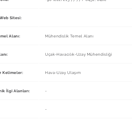
 Web Sitesi:
mel Alanı:
Mühendislik Temel Alanı
lanı:
Uçak-Havacılık-Uzay Mühendisliği
r Kelimeler:
Hava-Uzay Ulaşım
k İlgi Alanları:
-
-