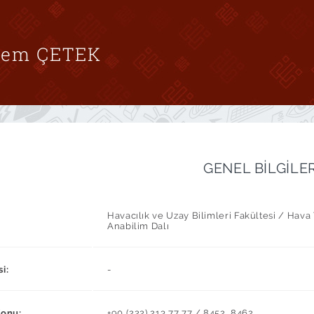
 Cem ÇETEK
GENEL BİLGİLE
Havacılık ve Uzay Bilimleri Fakültesi / Hava
Anabilim Dalı
si:
-
fonu:
+90 (222) 213 77 77 / 8452, 8462