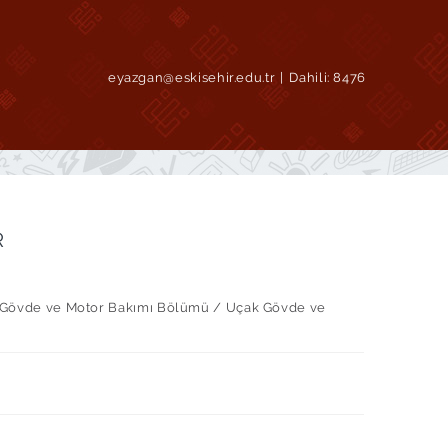
eyazgan@eskisehir.edu.tr
Dahili:
8476
R
ak Gövde ve Motor Bakımı Bölümü / Uçak Gövde ve