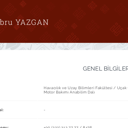
 Ebru YAZGAN
GENEL BİLGİLE
Havacılık ve Uzay Bilimleri Fakültesi / Uç
Motor Bakımı Anabilim Dalı
si:
-
fonu:
+90 (222) 213 77 77 / 8476