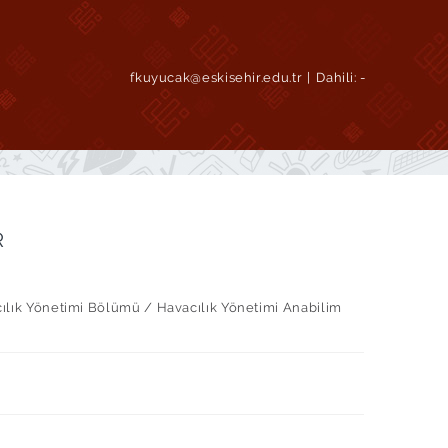
fkuyucak@eskisehir.edu.tr
Dahili:
-
R
cılık Yönetimi Bölümü / Havacılık Yönetimi Anabilim