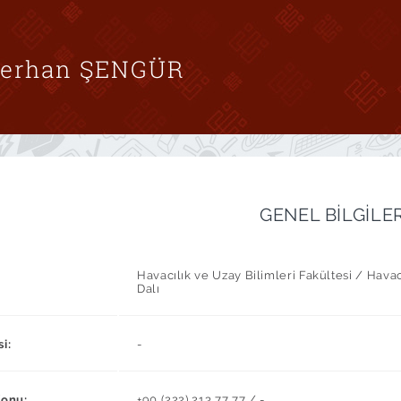
 Ferhan ŞENGÜR
GENEL BİLGİLE
Havacılık ve Uzay Bilimleri Fakültesi / Hava
Dalı
si:
-
fonu:
+90 (222) 213 77 77 / -