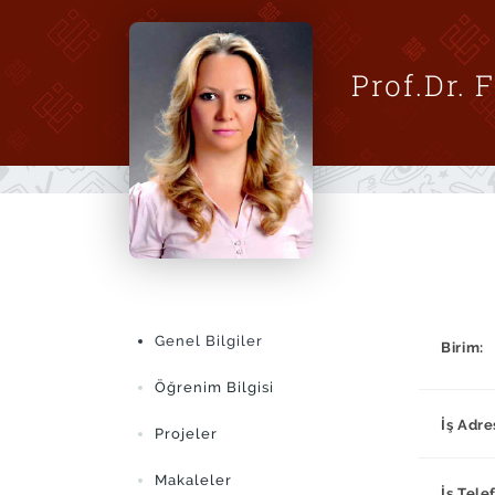
Prof.Dr.
Genel Bilgiler
Birim:
Öğrenim Bilgisi
İş Adre
Projeler
Makaleler
İş Tele