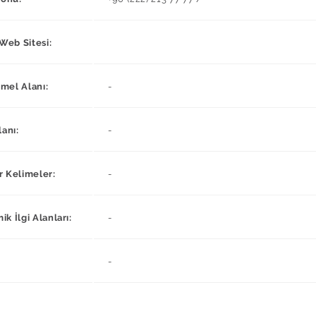
 Web Sitesi:
mel Alanı:
-
lanı:
-
r Kelimeler:
-
k İlgi Alanları:
-
-