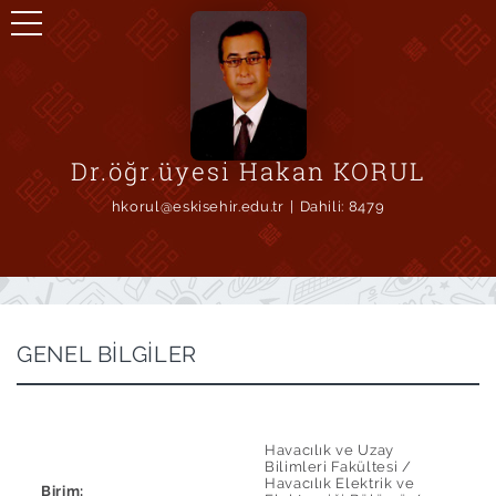
Dr.öğr.üyesi Hakan KORUL
hkorul@eskisehir.edu.tr
Dahili:
8479
GENEL BİLGİLER
Havacılık ve Uzay
Bilimleri Fakültesi /
Havacılık Elektrik ve
Birim: