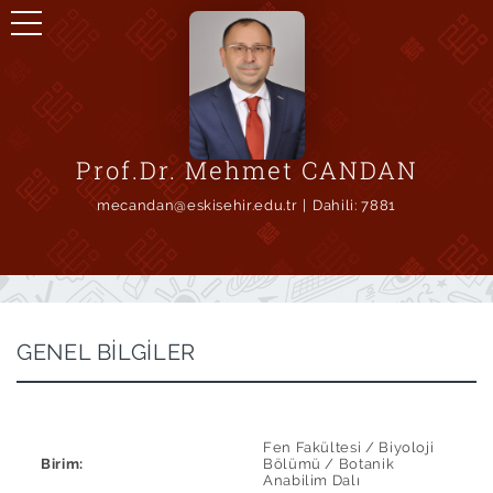
Prof.Dr. Mehmet CANDAN
mecandan@eskisehir.edu.tr
Dahili:
7881
GENEL BİLGİLER
Fen Fakültesi / Biyoloji
Birim:
Bölümü / Botanik
Anabilim Dalı