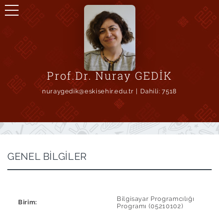
Prof.Dr. Nuray GEDİK
nuraygedik@eskisehir.edu.tr
Dahili:
7518
GENEL BİLGİLER
Bilgisayar Programcılığı
Birim:
Programı (05210102)