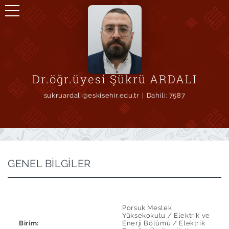
Dr.öğr.üyesi Şükrü ARDALI
sukruardali@eskisehir.edu.tr
Dahili:
7587
GENEL BİLGİLER
Porsuk Meslek
Yüksekokulu / Elektrik ve
Birim:
Enerji Bölümü / Elektrik