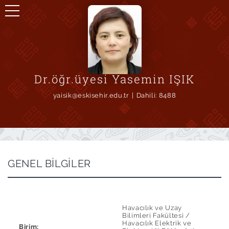
Dr.öğr.üyesi Yasemin IŞIK
yaisik@eskisehir.edu.tr
Dahili:
8488
GENEL BİLGİLER
Havacılık ve Uzay
Bilimleri Fakültesi /
Havacılık Elektrik ve
Birim: